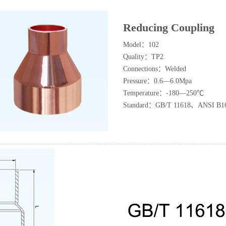
Reducing Coupling
Model：102
Quality：TP2
Connections：Welded
Pressure：0.6—6.0Mpa
Temperature：-180—250℃
Standard：GB/T 11618、ANSI B1